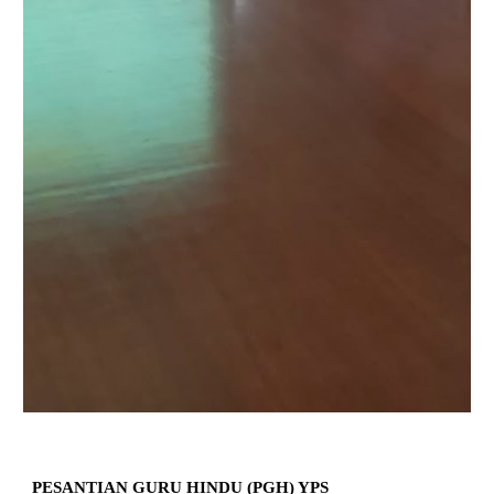
PESANTIAN GURU HINDU (PGH) YPS