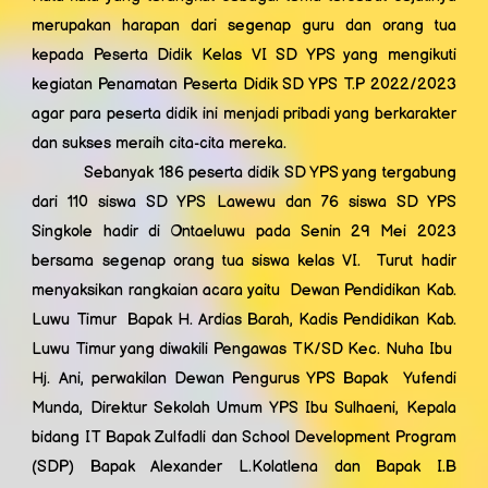
merupakan harapan dari segenap guru dan orang tua
kepada Peserta Didik Kelas VI SD YPS yang mengikuti
kegiatan Penamatan Peserta Didik SD YPS T.P 2022/2023
agar para peserta didik ini menjadi pribadi yang berkarakter
dan sukses meraih cita-cita mereka.
Sebanyak 186 peserta didik SD YPS yang tergabung
dari 110 siswa SD YPS Lawewu dan 76 siswa SD YPS
Singkole hadir di Ontaeluwu pada Senin 29 Mei 2023
bersama segenap orang tua siswa kelas VI. Turut hadir
menyaksikan rangkaian acara yaitu Dewan Pendidikan Kab.
Luwu Timur Bapak H. Ardias Barah, Kadis Pendidikan Kab.
Luwu Timur yang diwakili Pengawas TK/SD Kec. Nuha Ibu
Hj. Ani, perwakilan Dewan Pengurus YPS Bapak Yufendi
Munda, Direktur Sekolah Umum YPS Ibu Sulhaeni, Kepala
bidang IT Bapak Zulfadli dan School Development Program
(SDP) Bapak Alexander L.Kolatlena dan Bapak I.B