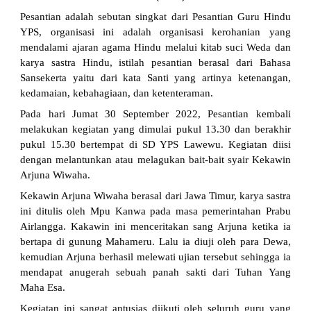
Pesantian adalah sebutan singkat dari Pesantian Guru Hindu
YPS, organisasi ini adalah organisasi kerohanian yang
mendalami ajaran agama Hindu melalui kitab suci Weda dan
karya sastra Hindu, istilah pesantian berasal dari Bahasa
Sansekerta yaitu dari kata Santi yang artinya ketenangan,
kedamaian, kebahagiaan, dan ketenteraman.
Pada hari Jumat 30 September 2022, Pesantian kembali
melakukan kegiatan yang dimulai pukul 13.30 dan berakhir
pukul 15.30 bertempat di SD YPS Lawewu. Kegiatan diisi
dengan melantunkan atau melagukan bait-bait syair Kekawin
Arjuna Wiwaha.
Kekawin Arjuna Wiwaha berasal dari Jawa Timur, karya sastra
ini ditulis oleh Mpu Kanwa pada masa pemerintahan Prabu
Airlangga. Kakawin ini menceritakan sang Arjuna ketika ia
bertapa di gunung Mahameru. Lalu ia diuji oleh para Dewa,
kemudian Arjuna berhasil melewati ujian tersebut sehingga ia
mendapat anugerah sebuah panah sakti dari Tuhan Yang
Maha Esa.
Kegiatan ini sangat antusias diikuti oleh seluruh guru yang