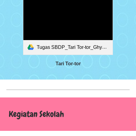
Tugas SBDP_Tari Tor-tor_Ghyna Orhyza F_5c_17.mp4
Tari Tor-tor
Kegiatan
Sekolah