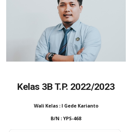
Kelas 3B T.P. 202
2
/202
3
Wali Kelas : I Gede Karianto
B/N : YPS-468